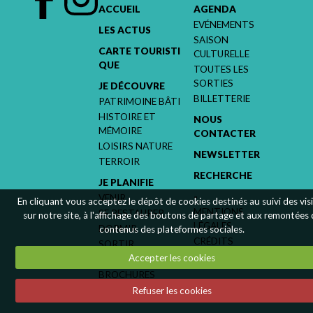
ACCUEIL
AGENDA
EVÉNEMENTS
LES ACTUS
SAISON
CARTE TOURISTI
CULTURELLE
QUE
TOUTES LES
SORTIES
JE DÉCOUVRE
BILLETTERIE
PATRIMOINE BÂTI
HISTOIRE ET
NOUS
MÉMOIRE
CONTACTER
LOISIRS NATURE
NEWSLETTER
TERROIR
RECHERCHE
JE PLANIFIE
-
VENIR
En cliquant vous acceptez le dépôt de cookies destinés au suivi des vis
MENTIONS
SE RESTAURER
sur notre site, à l'affichage des boutons de partage et aux remontées
LÉGALES
DORMIR
contenus des plateformes sociales.
CRÉDITS
SORTIR
Accepter les cookies
ACCUEIL GROUPES
BROCHURES
Refuser les cookies