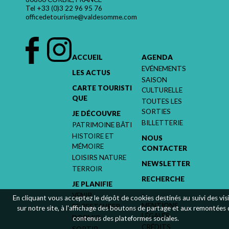
Tel
+33 (0)3 22 96 95 76
officedetourisme@valdesomme.com
ACCUEIL
AGENDA
EVÉNEMENTS
LES ACTUS
SAISON
CARTE TOURISTI
CULTURELLE
QUE
TOUTES LES
SORTIES
JE DÉCOUVRE
BILLETTERIE
PATRIMOINE BÂTI
HISTOIRE ET
NOUS
MÉMOIRE
CONTACTER
LOISIRS NATURE
NEWSLETTER
TERROIR
RECHERCHE
JE PLANIFIE
-
VENIR
En cliquant vous acceptez le dépôt de cookies destinés au suivi des vis
MENTIONS
SE RESTAURER
sur notre site, à l'affichage des boutons de partage et aux remontées
LÉGALES
DORMIR
contenus des plateformes sociales.
CRÉDITS
SORTIR