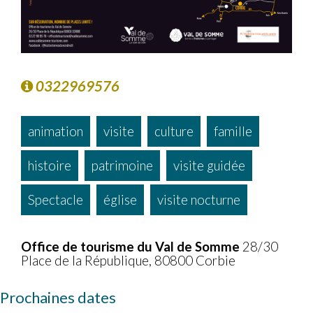
0322969576
animation
visite
culture
famille
histoire
patrimoine
visite guidée
Spectacle
église
visite nocturne
Office de tourisme du Val de Somme
28/30
Place de la République, 80800 Corbie
Prochaines dates