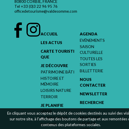
80800 CORBIE, FRANCE
Tel
+33 (0)3 22 96 95 76
officedetourisme@valdesomme.com
ACCUEIL
AGENDA
EVÉNEMENTS
LES ACTUS
SAISON
CARTE TOURISTI
CULTURELLE
QUE
TOUTES LES
SORTIES
JE DÉCOUVRE
BILLETTERIE
PATRIMOINE BÂTI
HISTOIRE ET
NOUS
MÉMOIRE
CONTACTER
LOISIRS NATURE
NEWSLETTER
TERROIR
RECHERCHE
JE PLANIFIE
-
VENIR
En cliquant vous acceptez le dépôt de cookies destinés au suivi des vis
MENTIONS
SE RESTAURER
sur notre site, à l'affichage des boutons de partage et aux remontées
LÉGALES
DORMIR
contenus des plateformes sociales.