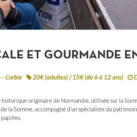
CALE ET GOURMANDE E
 - Corbie
20€ (adultes) / 15€ (de 6 à 12 ans)
D
historique originaire de Normandie, utilisée sur la Somm
l de la Somme, accompagné d’un spécialiste du patrimoine 
 papilles.