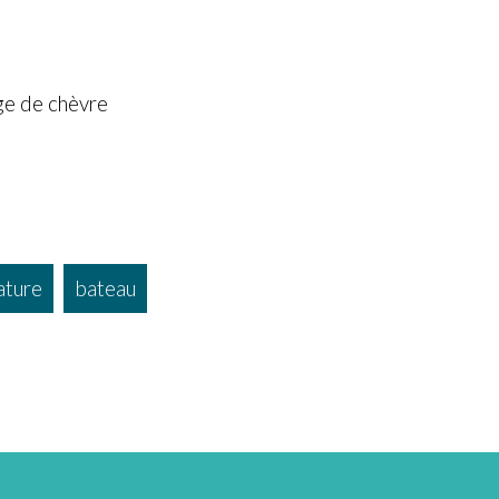
ge de chèvre
ature
bateau