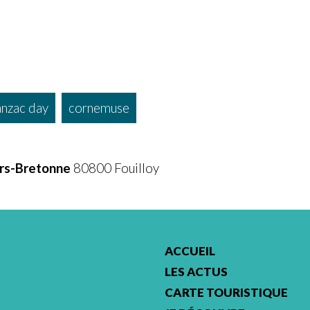
anzac day
cornemuse
ers-Bretonne
80800 Fouilloy
ACCUEIL
LES ACTUS
CARTE TOURISTIQUE