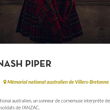
NASH PIPER
Mémorial national australien de Villers-Bretonne 
ational australien, un sonneur de cornemuse interprète d
soldats de l’ANZAC.