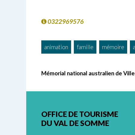
0322969576
animation
famille
mémoire
Mémorial national australien de Vill
OFFICE DE TOURISME
DU VAL DE SOMME