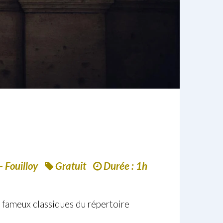
- Fouilloy
Gratuit
Durée : 1h
e fameux classiques du répertoire